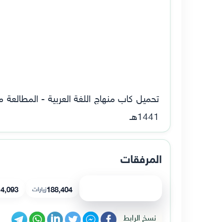
1441هـ
المرفقات
عرض الملف
188,404
4,093
زيارات
نسخ الرابط