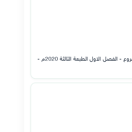
تحميل كاب منهاج اللغة العربية - المطالعة مطالعة وقواعد وعروض وتعبير للصف الاول ثانوي - جميع الفروع - الفصل الاول الطبعة الثالثة 2020م -