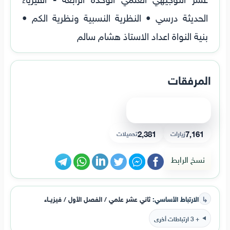
الحديثة درسي • النظرية النسبية ونظرية الكم •
بنية النواة اعداد الاستاذ هشام سالم
المرفقات
عرض الملف
2,381
7,161
زيارات
تحميلات
نسخ الرابط
↳
الارتباط الأساسي:
ثاني عشر علمي / الفصل الأول / فيزيــاء
+ 3 ارتباطات أخرى