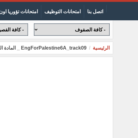
اتصل بنا
امتحانات التوظيف
امتحانات تؤوريا اون 
الرئيسية
EngForPalestine6A_track09 _ المادة الصوتية للصف السادس الفصل الاول الوحدة الثانية الجزء