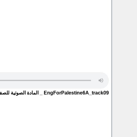
EngForPalestine6A_track09 _ المادة الصوتية للصف السادس الفصل الاول الوحدة الثانية الجزء