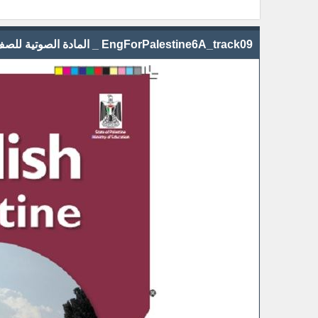
EngForPalestine6A_track09 _ المادة الصوتية للصف السادس الفصل الاول الوحدة الثانية الجزء