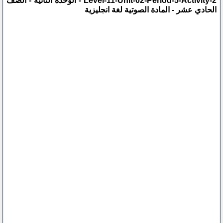
Level-11-Unit-02-Period-5-Activity-2 - الوحدة الثانية - الصف
الحادي عشر - المادة الصوتية لغة انجليزية