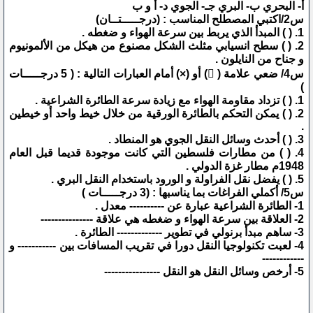
أ‌- البحري ب- البري جـ- الجوي د- أ و ب
س2/اكتبي المصطلح المناسب : (درجـــــتــان)
1. ( ) المبدأ الذي يربط بين سرعة الهواء و ضغطه .
2. ( ) سطح انسيابي مثلث الشكل مصنوع من هيكل من الألمونيوم
و جناح من النايلون .
س4/ ضعي علامة ( ) أو (×) أمام العبارات التالية : ( 5 درجـــــات
)
1. ( ) تزداد مقاومة الهواء مع زيادة سرعة الطائرة الشراعية .
2. ( ) يمكن التحكم بالطائرة الورقية من خلال خيط واحد أو خيطين
.
3. ( ) أحدث وسائل النقل الجوي هو المنطاد .
4. ( ) من مطارات فلسطين التي كانت موجودة قديما قبل العام
1948م مطار غزة الدولي .
5. ( ) يفضل نقل الفراولة و الورود باستخدام النقل البري .
س5/ أكملي الفراغات بما يناسبها : (3 درجـــــات )
1- الطائرة الشراعية عبارة عن ---------- معدل .
2- العلاقة بين سرعة الهواء و ضغطه هي علاقة ---------------
3- ساهم مبدأ برنولي في تطوير ------------- الطائرة .
4- لعبت تكنولوجيا النقل دورا في تقريب المسافات بين ----------- و
------------
5- أرخص وسائل النقل هو النقل ----------------