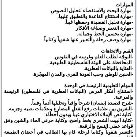
المهارات
-مهارة البحث والاستقصاء لتحليل النصوص.
-مهارة استنتاج القاعدة والتطبيق عليها.
-مهارة تحليل القصيدة وحفظها غيباً.
-مهارة التعبير وصياغة الأفكار
-مهارة تحسين الخط وجماله.
-مهارة وصف رحلة والتعبير عنها شفوياً وكتابياً.
القيم والاتجاهات
-التوجّه لطلب العلم وغرسه في النفوس.
-المحافظة على البيئة الفلسطينية الطبيعية .
-العناية بالنباتات العطرية.
-الحنين للوطن وحب العودة للقرى والمدن المهجّرة.
المهام التعليمية الرئيسة في الوحدة
-استنتاج أفكار الدرس (النباتات العطرية في فلسطين) الرئيسة
والفرعية.
-شرح قصيدة (بيسان) شرحاً وافياً وتحليلها أدبياً وفنياً.
-التفريق بين علامات رفع الفعل المضارع وعلامات نصبه وجزمه.
-كتابة نص الإملاء الاختباري غيباً وبدون أخطاء.
-كتابة البيت الشعري بخط واضح، وكتابة حرفي الحاء والشين وفق
قواعد خطي النسخ والرقعة.
-التعبير شفوياً وكتابيا لرحلة قام بها الطالب في أحضان الطبيعة