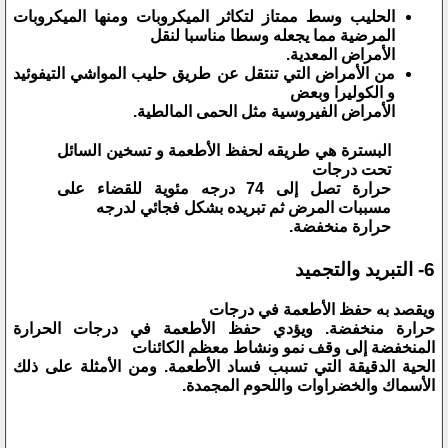
الحليب وسط ممتاز لتكاثر الميكروبات ومنها الميكروبات
المرضية مما يجعله وسطا مناسبا لنقل
الأمراض المعدية.
من الأمراض التي تنتقل عن طريق حليب المواشي التيفوئيد
و الكوليرا وبعض
الأمراض الفيروسية مثل الحمى المالطية.
البسترة هي طريقه لحفظ الأطعمة و تسخين السائل
تحت درجات
حرارة تصل إلى 74 درجه مئوية للقضاء على
مسببات المرض ثم تبريده بشكل فجائي لدرجه
حرارة منخفضة.
6- التبريد والتجميد
ويقصد به حفظ الأطعمة في درجات
حرارة منخفضة. ويؤدي حفظ الأطعمة في درجات الحرارة
المنخفضة إلى وقف نمو ونشاط معظم الكائنات
الحية الدقيقة التي تسبب فساد الأطعمة. ومن الأمثلة على ذلك
الأسماك والخضراوات واللحوم المجمدة.