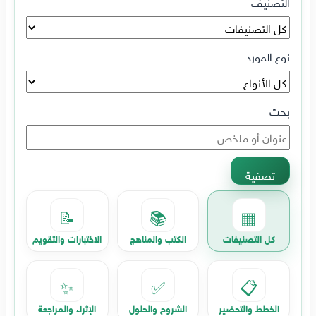
التصنيف
نوع المورد
بحث
تصفية
📝
📚
▦
كل التصنيفات
الكتب والمناهج
الاختبارات والتقويم
✨
✅
📋
الخطط والتحضير
الشروح والحلول
الإثراء والمراجعة